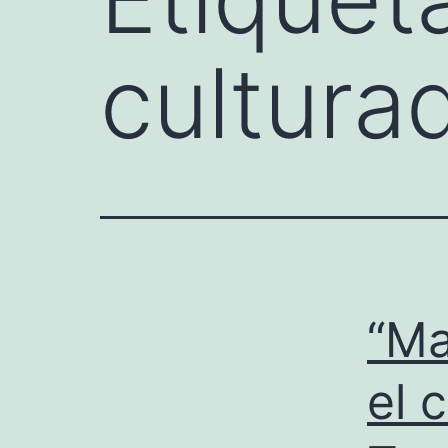
cultura
“Ma
el 