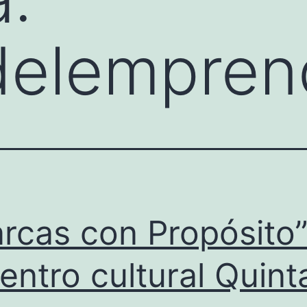
delempren
rcas con Propósito”
centro cultural Quint