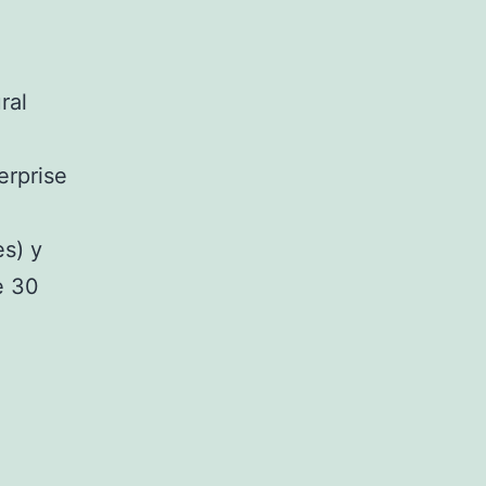
ral
erprise
es) y
e 30